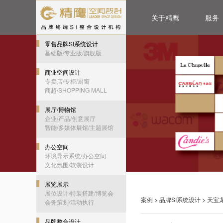
关于精鹰
服务
零售品牌SI系统设计
基础版/专业版/旗舰版
商业空间设计
专卖店/专柜/厨窗
商超/SHOPPING MALL
展厅/博物馆
企业/产品/创意展厅
智能/多媒体展馆/主题展馆
办公空间
环境导示系统/办公空间
文化氛围/软装设计
展览展示
展位设计/特装搭建/博览会
案例
>
品牌SI系统设计
> 天宝
会务策划/活动执行
品牌整合设计