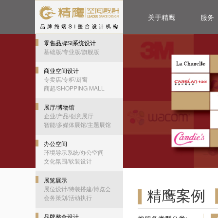
关于精鹰
服务
零售品牌SI系统设计
基础版/专业版/旗舰版
商业空间设计
专卖店/专柜/厨窗
商超/SHOPPING MALL
展厅/博物馆
企业/产品/创意展厅
智能/多媒体展馆/主题展馆
办公空间
环境导示系统/办公空间
文化氛围/软装设计
展览展示
展位设计/特装搭建/博览会
精鹰案例
会务策划/活动执行
品牌整合设计