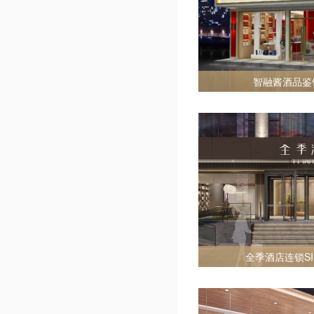
智融酱酒品鉴馆
全季酒店连锁SI（