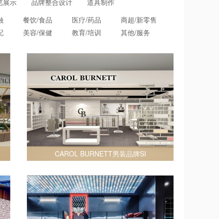
览展示
品牌整合设计
道具制作
融
餐饮/食品
医疗/药品
商超/新零售
配
美容/保健
教育/培训
其他/服务
CAROL BURNETT男装品牌SI