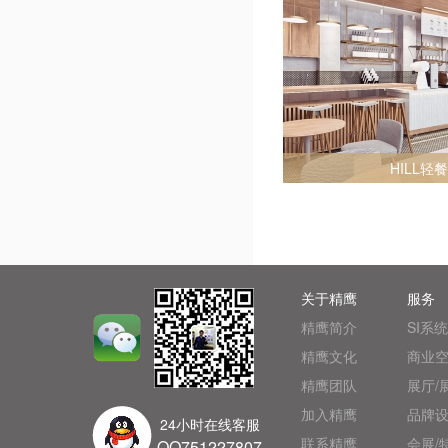
HILL轻
关于精鹰
服务
精鹰简介
SI系
精鹰文化
商业空
精鹰团队
展厅/
加入精鹰
品牌设
24小时在线客服
联系精鹰
会展/
QQ751227807