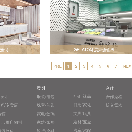
餐连锁
GELATO冰淇淋连锁SI
PRE
1
2
3
4
5
6
7
NEX
案例
合作
配饰/袜品
统设计
服装/鞋包
合作流程
日用/家化
间/专卖店
珠宝/首饰
提交需求
文具/玩具
展馆
家电/数码
建材/五金
计/推广物料
家纺/家居
汽车/汽配
特装展位
银行/金融