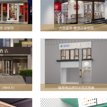
-连锁SI
大国盛世-酱酒品鉴馆SI
Ver4.0）
臻师傅品牌SI示范店形象