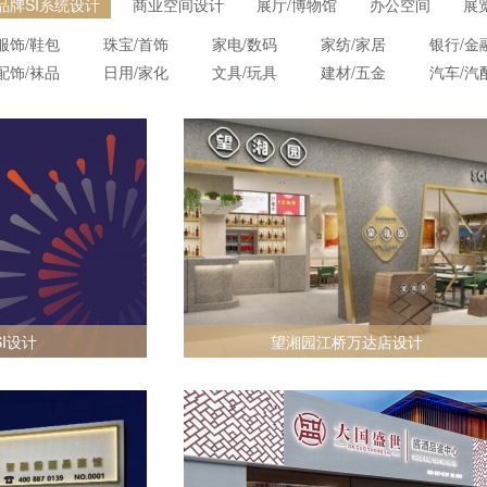
品牌SI系统设计
商业空间设计
展厅/博物馆
办公空间
展
服饰/鞋包
珠宝/首饰
家电/数码
家纺/家居
银行/金
配饰/袜品
日用/家化
文具/玩具
建材/五金
汽车/汽
I设计
望湘园江桥万达店设计