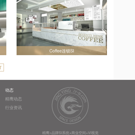
Coffee连锁SI
T
动态
精鹰动态
行业资讯
精鹰=品牌SI系统+商业空间+VI视觉