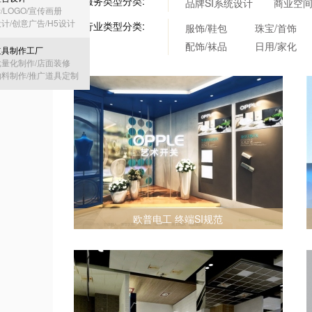
按服务类型分类:
品牌SI系统设计
商业空
计/LOGO/宣传画册
计/创意广告/H5设计
按行业类型分类:
服饰/鞋包
珠宝/首饰
配饰/袜品
日用/家化
道具制作工厂
量化制作/店面装修
料制作/推广道具定制
欧普电工 终端SI规范