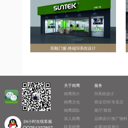
阳毅门窗-终端SI系统设计
关于精鹰
服务
精鹰简介
SI系统设计
精鹰文化
商业空间/专卖店
精鹰团队
展厅/展馆
加入精鹰
品牌设计/推广物料
24小时在线客服
联系精鹰
会展/特装展位
QQ751227807