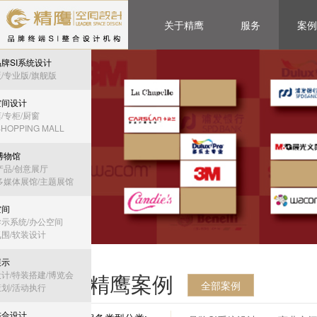
关于精鹰
服务
案例
牌SI系统设计
/专业版/旗舰版
空间设计
/专柜/厨窗
HOPPING MALL
博物馆
产品/创意展厅
多媒体展馆/主题展馆
空间
示系统/办公空间
围/软装设计
展示
计/特装搭建/博览会
精鹰案例
全部案例
划/活动执行
整合设计