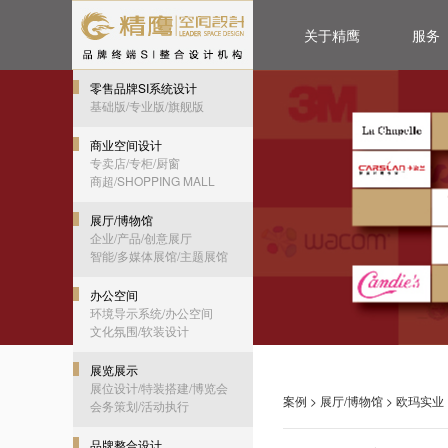
关于精鹰
服务
零售品牌SI系统设计
基础版/专业版/旗舰版
商业空间设计
专卖店/专柜/厨窗
商超/SHOPPING MALL
展厅/博物馆
企业/产品/创意展厅
智能/多媒体展馆/主题展馆
办公空间
环境导示系统/办公空间
文化氛围/软装设计
展览展示
展位设计/特装搭建/博览会
案例
>
展厅/博物馆
> 欧玛实
会务策划/活动执行
品牌整合设计